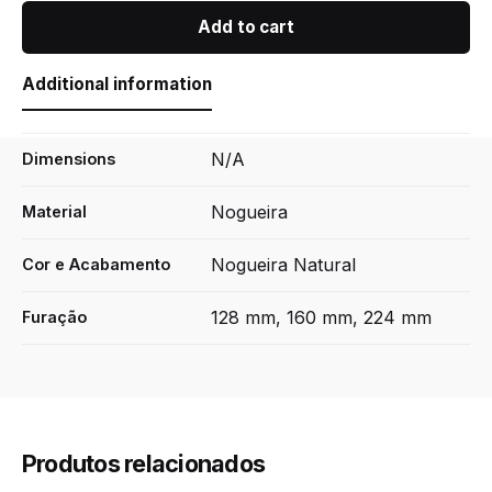
/
Add to cart
Nogueira
Natural
quantity
Additional information
N/A
Dimensions
Nogueira
Material
Nogueira Natural
Cor e Acabamento
128 mm, 160 mm, 224 mm
Furação
Produtos relacionados