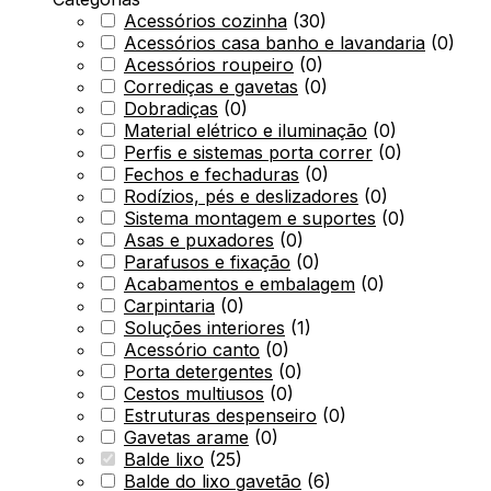
Acessórios cozinha
(
30
)
Acessórios casa banho e lavandaria
(
0
)
Acessórios roupeiro
(
0
)
Corrediças e gavetas
(
0
)
Dobradiças
(
0
)
Material elétrico e iluminação
(
0
)
Perfis e sistemas porta correr
(
0
)
Fechos e fechaduras
(
0
)
Rodízios, pés e deslizadores
(
0
)
Sistema montagem e suportes
(
0
)
Asas e puxadores
(
0
)
Parafusos e fixação
(
0
)
Acabamentos e embalagem
(
0
)
Carpintaria
(
0
)
Soluções interiores
(
1
)
Acessório canto
(
0
)
Porta detergentes
(
0
)
Cestos multiusos
(
0
)
Estruturas despenseiro
(
0
)
Gavetas arame
(
0
)
Balde lixo
(
25
)
Balde do lixo gavetão
(
6
)