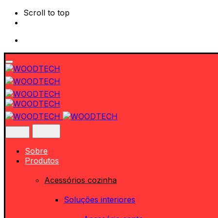
Scroll to top
Skip
to
content
Sobre
Produtos
Acessórios cozinha
Soluções interiores