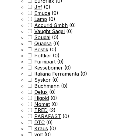
Euroflex
(
0
)
Jnf
(
0
)
Emuca
(
9
)
Lamp
(
0
)
Accurid Gmbh
(
0
)
Vaught Sagel
(
0
)
Soudal
(
0
)
Quadsa
(
0
)
Bostik
(
0
)
Pottker
(
0
)
Furnipart
(
0
)
Kessebomer
(
0
)
Italiana Ferramenta
(
0
)
Syskor
(
0
)
Buchmann
(
0
)
Delux
(
0
)
Higold
(
0
)
Nomet
(
0
)
TRED
(
2
)
PARAFAST
(
0
)
DTC
(
0
)
Kraus
(
0
)
volt
(
0
)