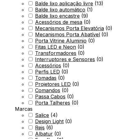
Balde lixo aplicação livre
(
13
)
Balde lixo automático
(
1
)
Balde lixo encastre
(
9
)
Acessórios de mesa
(
0
)
Mecanismos Porta Elevatória
(
0
)
Mecanismos Porta Abatível
(
0
)
Porta Vitrine Aluminio
(
0
)
Fitas LED e Neon
(
0
)
Transformadores
(
0
)
Interruptores e Sensores
(
0
)
Acessórios
(
0
)
Perfis LED
(
0
)
Tomadas
(
0
)
Projetores LED
(
0
)
Comandos
(
0
)
Passa Cabos
(
0
)
Porta Talheres
(
0
)
Marcas
Salice
(
4
)
Design Light
(
0
)
Rejs
(
6
)
Albatur
(
0
)