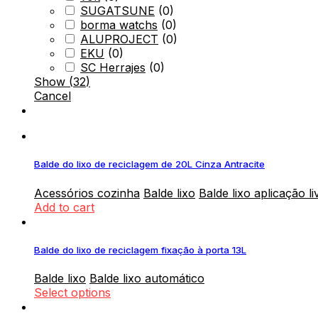
SUGATSUNE
(
0
)
borma watchs
(
0
)
ALUPROJECT
(
0
)
EKU
(
0
)
SC Herrajes
(
0
)
Show
(
32
)
Cancel
Balde do lixo de reciclagem de 20L Cinza Antracite
Acessórios cozinha
Balde lixo
Balde lixo aplicação li
Add to cart
Balde do lixo de reciclagem fixação à porta 13L
Balde lixo
Balde lixo automático
Select options