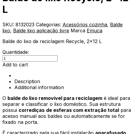
L
SKU:
8132023
Categorias:
Acessórios cozinha
,
Balde
lixo
,
Balde lixo aplicação livre
Marca
Emuca
Balde do lixo de reciclagem Recycle, 2×12 L
Quantidade:
Balde
do
Add to cart
lixo
Recycle,
Description
2x12
Additional information
L
quantity
O
balde do lixo removível para reciclagem
é ideal para
separar e classificar o lixo doméstico. Sua estrutura
possui
corrediças
de esferas com extração total
para
acesso manual aos baldes ou automaticamente se for
fixado na porta.
É caracterizado pela sua fácil instalação
aparafusado