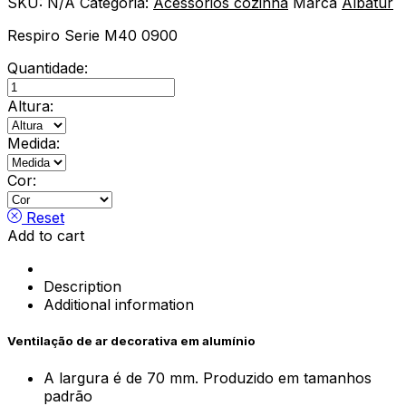
SKU:
N/A
Categoria:
Acessórios cozinha
Marca
Albatur
Respiro Serie M40 0900
Quantidade:
Respiro
Série
Altura:
M40
0900
Medida:
quantity
Cor:
Reset
Add to cart
Description
Additional information
Ventilação de ar decorativa em alumínio
A largura é de 70 mm. Produzido em tamanhos
padrão