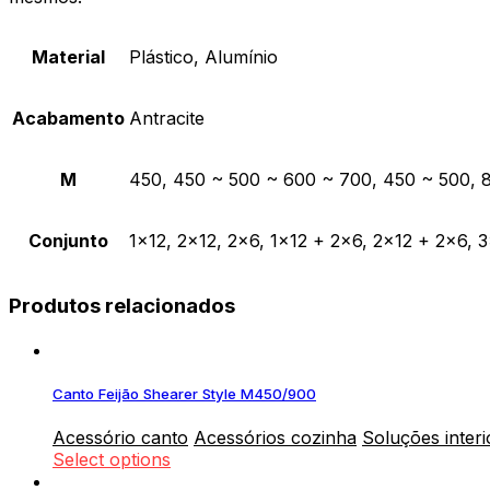
Material
Plástico, Alumínio
Acabamento
Antracite
M
450, 450 ~ 500 ~ 600 ~ 700, 450 ~ 500, 
Conjunto
1×12, 2×12, 2×6, 1×12 + 2×6, 2×12 + 2×6, 
Produtos relacionados
Canto Feijão Shearer Style M450/900
Acessório canto
Acessórios cozinha
Soluções interi
Select options