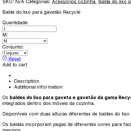
SKU:
N/A
Categorias:
Acessórios cozinha
,
Balde do lixo 
Balde do lixo para gavetão Recycle
Quantidade:
Balde
do
M:
lixo
para
Conjunto:
gavetão
Recycle
Reset
quantity
Add to cart
Description
Additional information
Os
baldes do lixo para gaveta e gavetão da gama Rec
integrados dentro dos móveis da cozinha.
Disponíveis com duas alturas diferentes de baldes do lixo 
Os baldes incorporam pegas de diferentes cores para faci
mesmos.