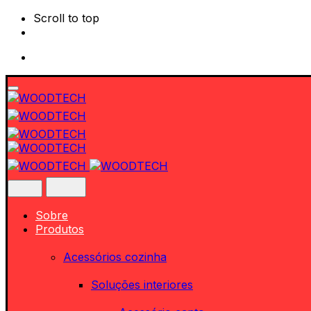
Scroll to top
Skip
to
content
Sobre
Produtos
Acessórios cozinha
Soluções interiores