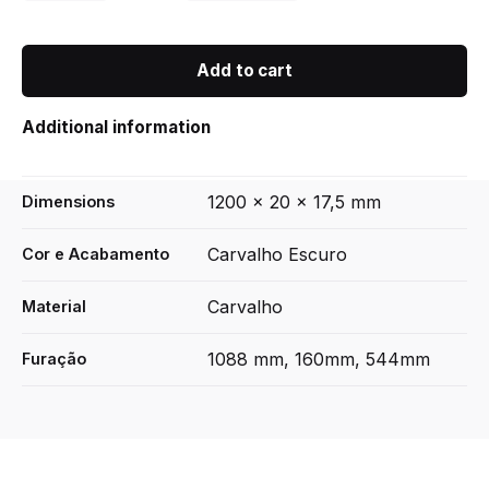
Elan
/
Carvalho
Add to cart
Acabamento
Castanho
Escuro
Additional information
quantity
1200 × 20 × 17,5 mm
Dimensions
Carvalho Escuro
Cor e Acabamento
Carvalho
Material
1088 mm, 160mm, 544mm
Furação