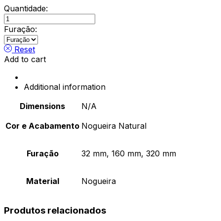
Quantidade:
Asa
Shelter
Furação:
/
Nogueira
Reset
Natural
Add to cart
quantity
Additional information
Dimensions
N/A
Cor e Acabamento
Nogueira Natural
Furação
32 mm, 160 mm, 320 mm
Material
Nogueira
Produtos relacionados