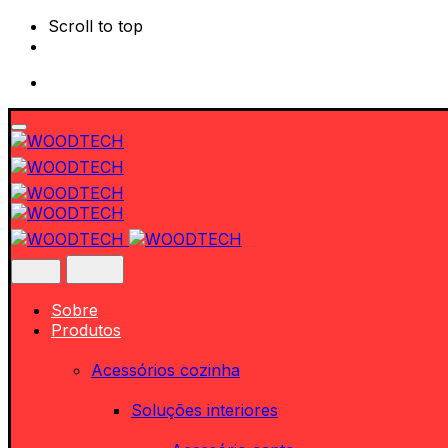
Scroll to top
Skip
to
content
Sobre
Produtos
Acessórios cozinha
Soluções interiores