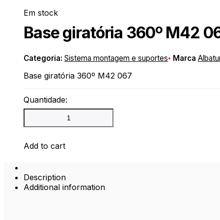
Em stock
Base giratória 360º M42 0
Categoria:
Sistema montagem e suportes
Marca
Albatu
Base giratória 360º M42 067
Quantidade:
Base
giratória
360º
M42
Add to cart
068
quantity
Description
Additional information