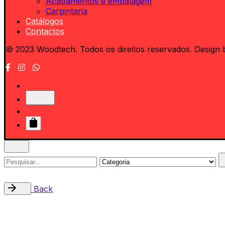
Acabamentos e embalagem
Carpintaria
Catálogos
Contactos
© 2023 Woodtech. Todos os direitos reservados. Design 
0
Search
for
Back