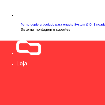
Perno duplo articulado para engate System Ø10, Zincad
Sistema montagem e suportes
Loja