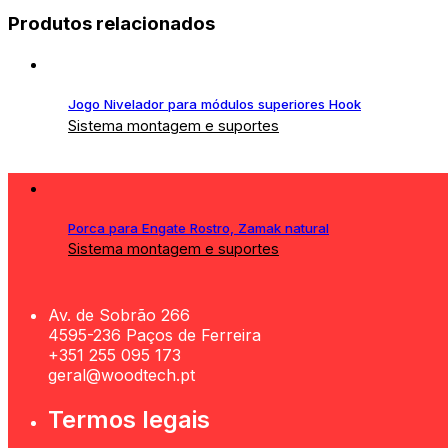
Produtos relacionados
Jogo Nivelador para módulos superiores Hook
Sistema montagem e suportes
Porca para Engate Rostro, Zamak natural
Sistema montagem e suportes
Av. de Sobrão 266
4595-236 Paços de Ferreira
+351 255 095 173
geral@woodtech.pt
Termos legais