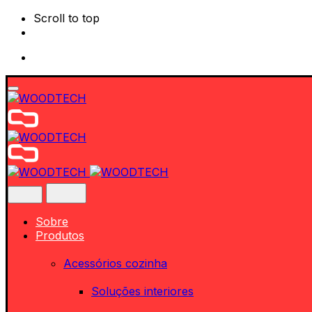
Scroll to top
Skip
to
content
Sobre
Produtos
Acessórios cozinha
Soluções interiores