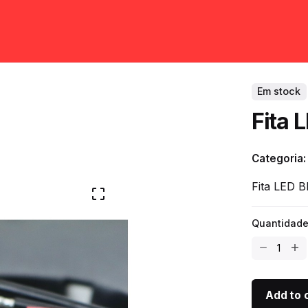
Em stock
Fita 
Categoria
Fita LED 
Quantidade
Fita
LED
BICOLOR
24V
Add to 
quantity