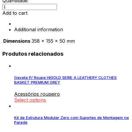
Quantidade:
Caixa
Organizadora
Add to cart
Relógios
em
Additional information
Pele
Antracite
Dimensions
358 × 155 × 50 mm
quantity
Produtos relacionados
Gaveta P/ Roupa HIGOLD SERIE A LEATHERY CLOTHES
BASKET PREMIUM GREY
Acessórios roupeiro
Select options
Kit de Estrutura Modular Zero com Suportes de Montagem na
Parede