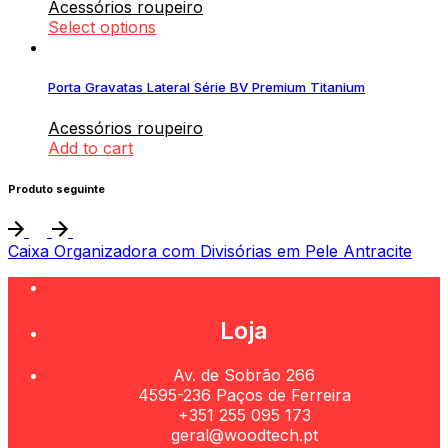
Acessórios roupeiro
Select options
Porta Gravatas Lateral Série BV Premium Titanium
Acessórios roupeiro
Add to cart
Produto seguinte
Caixa Organizadora com Divisórias em Pele Antracite
Loja
Av. de Sobrão 266
4595-236 Paços de Ferreira
+351 255 095 173
geral@woodtech.pt