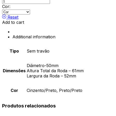
Roda
Carmen
Cor:
quantity
Reset
Add to cart
Additional information
Tipo
Sem travão
Diâmetro-50mm
Dimensões
Altura Total da Roda – 61mm
Largura da Roda – 52mm
Cor
Cinzento/Preto, Preto/Preto
Produtos relacionados