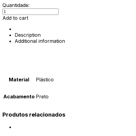
Quantidade:
Calha
superior
Add to cart
Clipo
16
Description
madeira
Additional information
interior
para
portas
de
correr,
2
m
Material
Plástico
quantity
Acabamento
Preto
Produtos relacionados