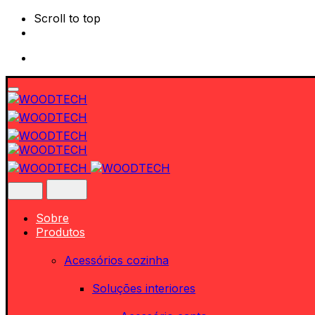
Scroll to top
Skip
to
content
Sobre
Produtos
Acessórios cozinha
Soluções interiores