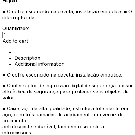
Higold
■ O cofre escondido na gaveta, instalação embutida. ■ O
interruptor de…
Quantidade:
Cofre
Digital
Add to cart
Touch
Serie
Description
BV
Additional information
Pele
Castanha.
■ O cofre escondido na gaveta, instalação embutida.
quantity
■ O interruptor de impressão digital de segurança possui
alto índice de segurança para proteger seus objetos de
valor.
■ Caixa: aço de alta qualidade, estrutura totalmente em
aço, com três camadas de acabamento em verniz de
cozimento,
anti desgaste e durável, também resistente a
intromissões.