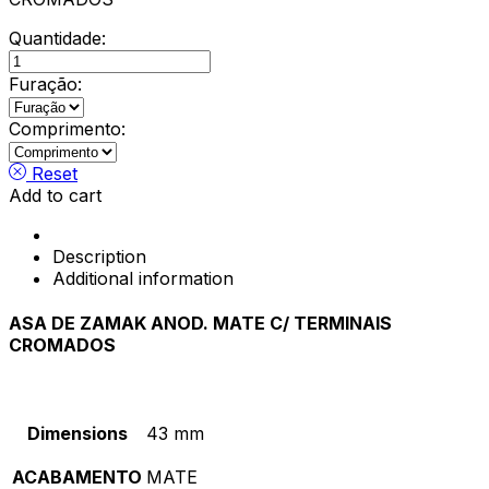
Quantidade:
Concha
de
Furação:
Encastre
Sistelo
Comprimento:
quantity
Reset
Add to cart
Description
Additional information
ASA DE ZAMAK ANOD. MATE C/ TERMINAIS
CROMADOS
Dimensions
43 mm
ACABAMENTO
MATE