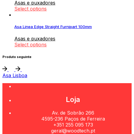
Asas e puxadores
Select options
Asa Linea Edge Straight Furnipart 100mm
Asas e puxadores
Select options
Produto seguinte
Asa Lisboa
Loja
Av. de Sobrão 266
4595-236 Paços de Ferreira
+351 255 095 173
geral@woodtech.pt