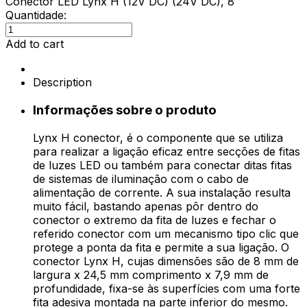
Conector LED Lynx H (12V DC) (24V DC), 8
Quantidade:
Conector
LED
Add to cart
Lynx
H
Description
(12V
DC)
Informações sobre o produto
(24V
DC),
Lynx H conector, é o componente que se utiliza
8
para realizar a ligação eficaz entre secções de fitas
quantity
de luzes LED ou também para conectar ditas fitas
de sistemas de iluminação com o cabo de
alimentação de corrente. A sua instalação resulta
muito fácil, bastando apenas pôr dentro do
conector o extremo da fita de luzes e fechar o
referido conector com um mecanismo tipo clic que
protege a ponta da fita e permite a sua ligação. O
conector Lynx H, cujas dimensões são de 8 mm de
largura x 24,5 mm comprimento x 7,9 mm de
profundidade, fixa-se às superfícies com uma forte
fita adesiva montada na parte inferior do mesmo.