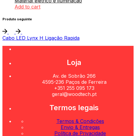
Material elétrico e iluminação
Add to cart
Produto seguinte
Cabo LED Lynx H Ligação Rapida
Loja
Av. de Sobrão 266
4595-236 Paços de Ferreira
+351 255 095 173
geral@woodtech.pt
Termos legais
Termos & Condições
Envio & Entregas
Política de Privacidade