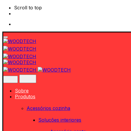
Scroll to top
Skip
to
content
Sobre
Produtos
Acessórios cozinha
Soluções interiores