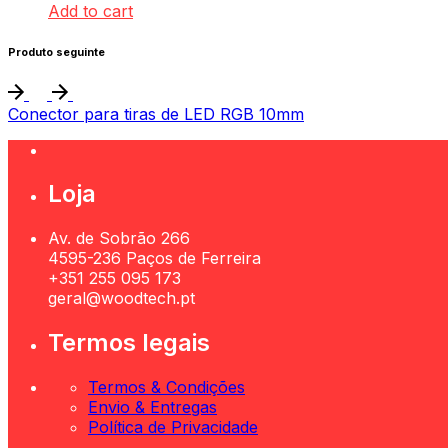
Add to cart
Produto seguinte
Conector para tiras de LED RGB 10mm
Loja
Av. de Sobrão 266
4595-236 Paços de Ferreira
+351 255 095 173
geral@woodtech.pt
Termos legais
Termos & Condições
Envio & Entregas
Política de Privacidade