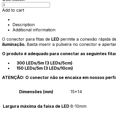
Conector
para
Add to cart
fitas
de
Description
LED
Additional information
10mm
quantity
O conector para fitas de
LED
permite a conexão rápida de
iluminação.
Basta inserir a pulseira no conector e apert
O produto é adequado para conectar as seguintes fita
300 LEDs/5m (3 LEDs/5cm)
150 LEDs/5m (3 LEDs/10cm)
ATENÇÃO: O conector não se encaixa em nossos perfis
Dimensões (mm)
15×14
Largura máxima da faixa de LED
8-10mm