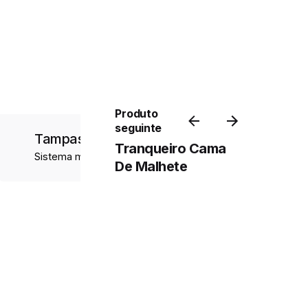
Produto
seguinte
Tampas Holdy
Tranqueiro Cama
Sistema montagem e suportes
De Malhete
Add to cart
Sistema montagem e suportes