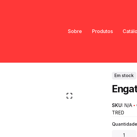
Sobre
Produtos
Catál
Em stock
Engat
SKU:
N/A
TRED
Quantidade
Engate