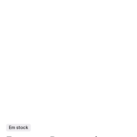
Skip
to
content
0
Em stock