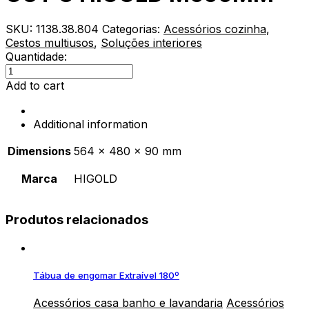
SKU:
1138.38.804
Categorias:
Acessórios cozinha
,
Cestos multiusos
,
Soluções interiores
Quantidade:
GAVETA
STORAGE
Add to cart
PULL
OUT
Additional information
C
HIGOLD
Dimensions
564 × 480 × 90 mm
M600MM
quantity
Marca
HIGOLD
Produtos relacionados
Tábua de engomar Extraível 180º
Acessórios casa banho e lavandaria
Acessórios