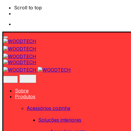
Scroll to top
Skip
to
content
Sobre
Produtos
Acessórios cozinha
Soluções interiores