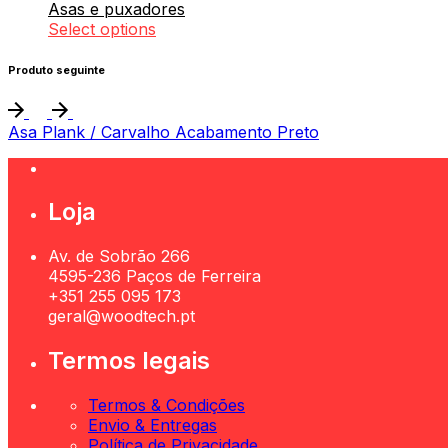
Asas e puxadores
Select options
Produto seguinte
Asa Plank / Carvalho Acabamento Preto
Loja
Av. de Sobrão 266
4595-236 Paços de Ferreira
+351 255 095 173
geral@woodtech.pt
Termos legais
Termos & Condições
Envio & Entregas
Política de Privacidade