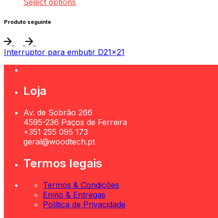
Select options
Produto seguinte
Interruptor para embutir D21x21
Loja
Av. de Sobrão 266
4595-236 Paços de Ferreira
+351 255 095 173
geral@woodtech.pt
Termos legais
Termos & Condições
Envio & Entregas
Política de Privacidade