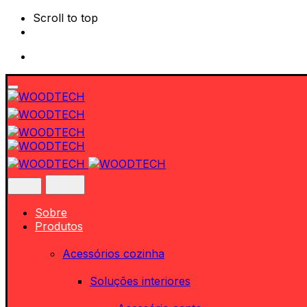
Scroll to top
Skip
to
content
Sobre
Produtos
Acessórios cozinha
Soluções interiores