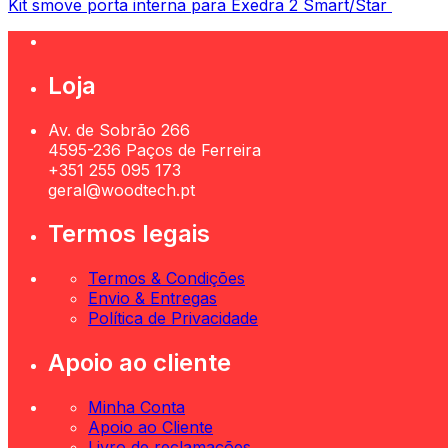
Kit smove porta interna para Exedra 2 Smart/Star
Loja
Av. de Sobrão 266
4595-236 Paços de Ferreira
+351 255 095 173
geral@woodtech.pt
Termos legais
Termos & Condições
Envio & Entregas
Política de Privacidade
Apoio ao cliente
Minha Conta
Apoio ao Cliente
Livro de reclamações