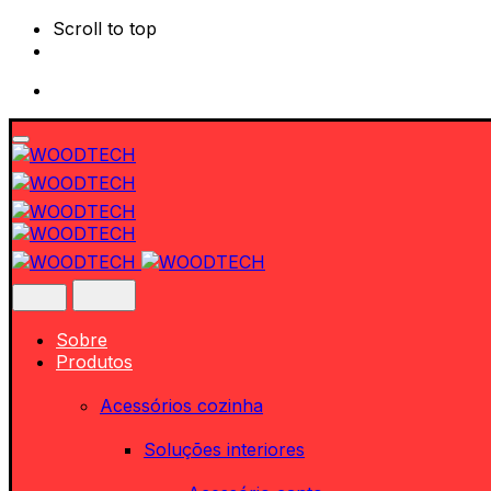
Scroll to top
Skip
to
content
Sobre
Produtos
Acessórios cozinha
Soluções interiores