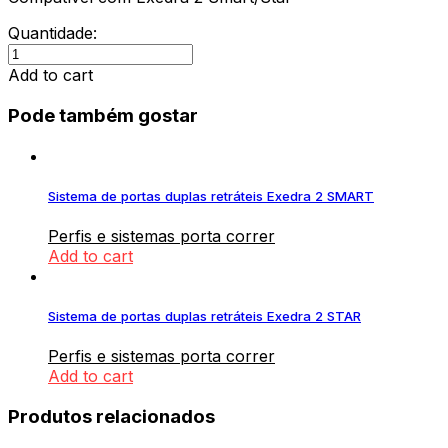
Quantidade:
Kit
Push
Add to cart
elétrico
direito
Pode também gostar
Exedra
2
Smart/Star
quantity
Sistema de portas duplas retráteis Exedra 2 SMART
Perfis e sistemas porta correr
Add to cart
Sistema de portas duplas retráteis Exedra 2 STAR
Perfis e sistemas porta correr
Add to cart
Produtos relacionados