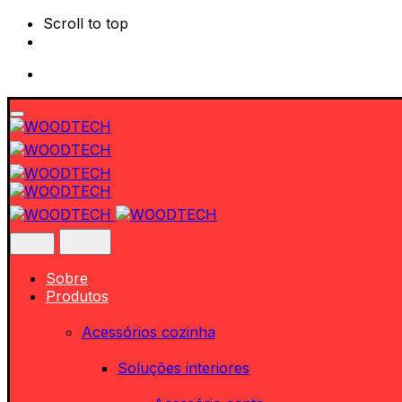
Scroll to top
Skip
to
content
Sobre
Produtos
Acessórios cozinha
Soluções interiores