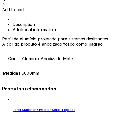
Perfil
INF.
Add to cart
M50
2913
Description
quantity
Additional information
Perfil de alumínio projetado para sistemas deslizantes
A cor do produto é anodizado fosco como padrão
Cor
Alumínio Anodizado Mate
Medidas
5800mm
Produtos relacionados
Perfil Superior / Inferior Serie Topslide