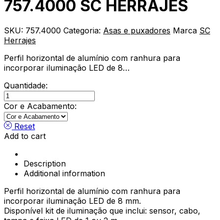
757.4000 SC HERRAJES
SKU:
757.4000
Categoria:
Asas e puxadores
Marca
SC
Herrajes
Perfil horizontal de alumínio com ranhura para
incorporar iluminação LED de 8…
Quantidade:
Perfil
Puxador
Cor e Acabamento:
Gola
LED
Reset
C/L
Add to cart
757.4000
SC
HERRAJES
Description
quantity
Additional information
Perfil horizontal de alumínio com ranhura para
incorporar iluminação LED de 8 mm.
Disponível kit de iluminação que inclui: sensor, cabo,