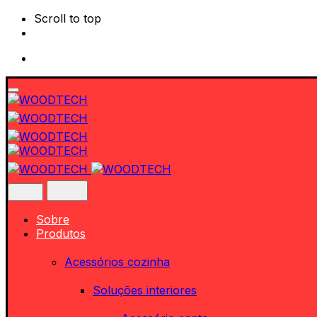
Scroll to top
Skip
to
content
Sobre
Produtos
Acessórios cozinha
Soluções interiores