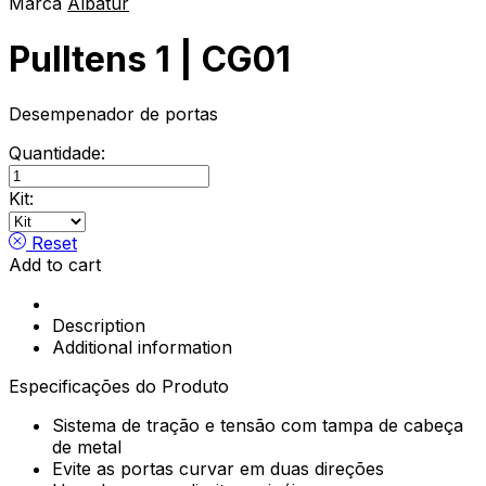
Marca
Albatur
Pulltens 1 | CG01
Desempenador de portas
Quantidade:
Pulltens
1
Kit:
|
CG01
Reset
quantity
Add to cart
Description
Additional information
Especificações do Produto
Sistema de tração e tensão com tampa de cabeça
de metal
Evite as portas curvar em duas direções