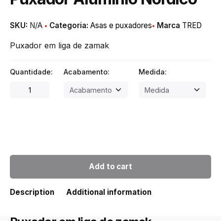
SKU:
N/A
Categoria:
Asas e puxadores
Marca
TRED
Puxador em liga de zamak
Quantidade:
Acabamento:
Medida:
Puxador
Alumínio
Nórdico
quantity
Add to cart
Description
Additional information