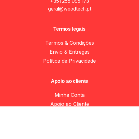
+351 255 095 173
geral@woodtech.pt
Termos legais
Termos & Condições
Envio & Entregas
Política de Privacidade
Apoio ao cliente
Add to cart
Minha Conta
Asas e puxadores
Apoio ao Cliente
Livro de reclamações