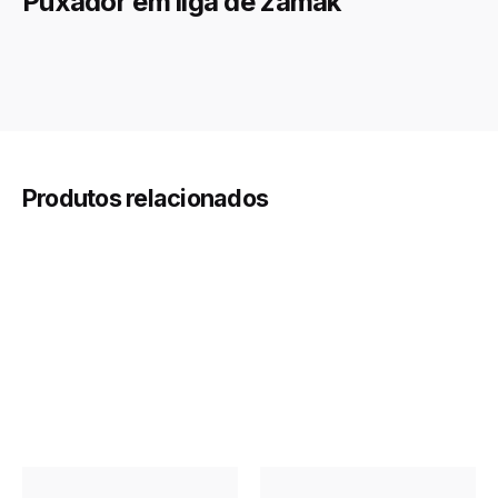
Puxador em liga de zamak
20 × 20 × 20 mm
Dimensions
Preto, Dourado, Satinado, Branco
Acabamento
Produtos relacionados
1F
Furação
24x20mm, 33mmx28mm
Medida