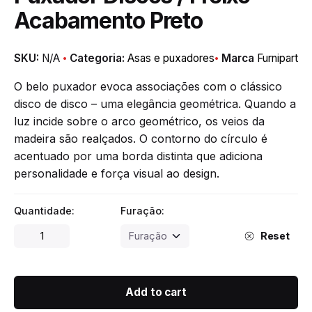
Acabamento Preto
SKU:
N/A
Categoria:
Asas e puxadores
Marca
Furnipart
O belo puxador evoca associações com o clássico
disco de disco – uma elegância geométrica. Quando a
luz incide sobre o arco geométrico, os veios da
madeira são realçados. O contorno do círculo é
acentuado por uma borda distinta que adiciona
personalidade e força visual ao design.
Quantidade:
Furação:
Puxador
Reset
Discos
/
Freixo
Add to cart
Acabamento
Preto