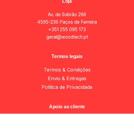
Loja
Av. de Sobrão 266
4595-236 Paços de Ferreira
+351 255 095 173
geral@woodtech.pt
Termos legais
Termos & Condições
Envio & Entregas
Política de Privacidade
Asas e puxadores
Add to cart
Apoio ao cliente
Minha Conta
Apoio ao Cliente