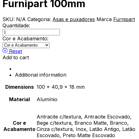
Furnipart 100mm
SKU:
N/A
Categoria:
Asas e puxadores
Marca
Furnipart
Quantidade:
Asa
Linea
Cor e Acabamento:
Edge
Straight
Reset
Furnipart
Add to cart
100mm
quantity
Additional information
Dimensions
100 × 40,9 × 18 mm
Material
Alumínio
Antracite c/textura, Antracite Escovado,
Cor e
Bege c/textura, Branco Matte, Branco,
Acabamento
Cinza c/textura, Inox, Latão Antigo, Latão
Escovado, Preto Matte Escovado