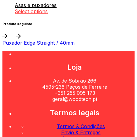
Asas e puxadores
Select options
Produto seguinte
Puxador Edge Straight / 40mm
Loja
Av. de Sobrão 266
4595-236 Paços de Ferreira
+351 255 095 173
geral@woodtech.pt
Termos legais
Termos & Condições
Envio & Entregas