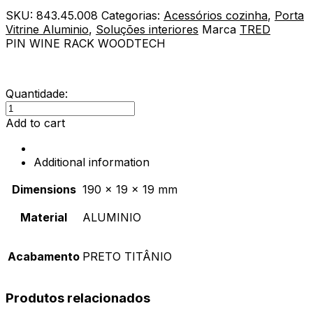
SKU:
843.45.008
Categorias:
Acessórios cozinha
,
Porta
Vitrine Aluminio
,
Soluções interiores
Marca
TRED
PIN WINE RACK WOODTECH
Quantidade:
Suporte
p/
Add to cart
Garrafa
De
Additional information
Vinho
Pin
Dimensions
190 × 19 × 19 mm
Titânio
quantity
Material
ALUMINIO
Acabamento
PRETO TITÂNIO
Produtos relacionados