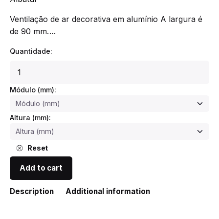
Ventilação de ar decorativa em alumínio A largura é
de 90 mm….
Quantidade:
Respiro
de
Forno
Módulo (mm):
M40
460
Altura (mm):
quantity
Reset
Add to cart
Description
Additional information