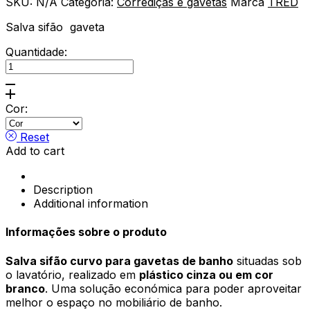
SKU:
N/A
Categoria:
Corrediças e gavetas
Marca
TRED
Salva sifão gaveta
Quantidade:
Salva
sifão
gaveta curvo
quantity
Cor:
Reset
Add to cart
Description
Additional information
Informações sobre o produto
Salva sifão curvo para gavetas de banho
situadas sob
o lavatório, realizado em
plástico cinza ou em cor
branco
. Uma solução económica para poder aproveitar
melhor o espaço no mobiliário de banho.