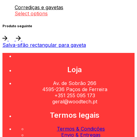
Corrediças e gavetas
Select options
Produto seguinte
Salva-sifão rectangular para gaveta
Loja
Av. de Sobrão 266
4595-236 Paços de Ferreira
+351 255 095 173
geral@woodtech.pt
Termos legais
Termos & Condições
Envio & Entregas