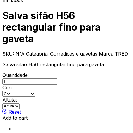
Em stock
Salva sifão H56
rectangular fino para
gaveta
SKU:
N/A
Categoria:
Corrediças e gavetas
Marca
TRED
Salva sifão H56 rectangular fino para gaveta
Quantidade:
Salva
sifão
Cor:
H56
rectangular
Altuta:
fino
para
Reset
gaveta
Add to cart
quantity