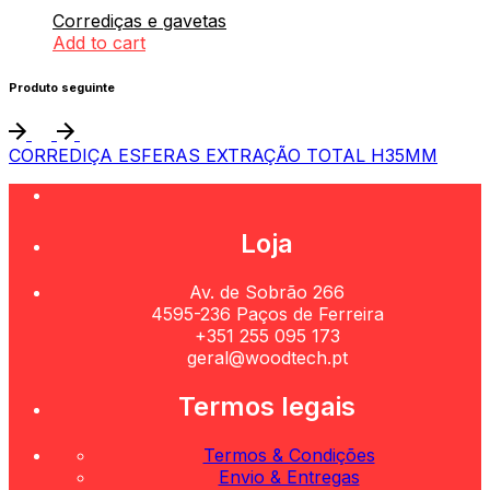
Corrediças e gavetas
Add to cart
Produto seguinte
CORREDIÇA ESFERAS EXTRAÇÃO TOTAL H35MM
Loja
Av. de Sobrão 266
4595-236 Paços de Ferreira
+351 255 095 173
geral@woodtech.pt
Termos legais
Termos & Condições
Envio & Entregas