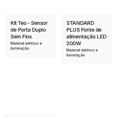
30.000h
Vida Autónoma
≥15000
Número de ciclos de
Kit Teo - Sensor
STANDARD
ligar/desligar
de Porta Duplo
PLUS Fonte de
≤1s
Duração da
Sem Fios
alimentação LED
iluminação até 60%
200W
Material elétrico e
do fluxo luminoso
iluminação
Material elétrico e
total
iluminação