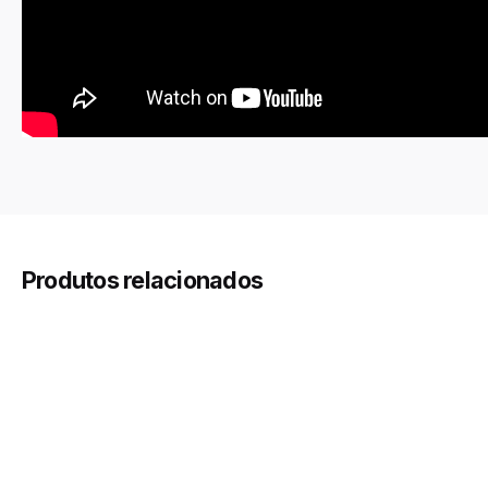
12V DC
Tensão
2,2W
Desempenho
Produtos relacionados
Branco Quente (3000K),
Cor
Branco Frio (6000K), Branco
Neutro (4000-4500K)
IP20
Grau de Proteção
240 lm
Fluxo luminoso