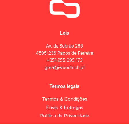
Loja
Av. de Sobrão 266
4595-236 Paços de Ferreira
+351 255 095 173
geral@woodtech.pt
Termos legais
Termos & Condições
Envio & Entregas
Add to cart
Material elétrico e iluminação
Política de Privacidade