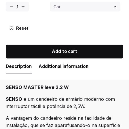
Projector
SENSO
MASTER
LED
Reset
com
interruptor
TOUCH
Add to cart
2,2
W
quantity
Description
Additional information
SENSO MASTER leve 2,2 W
SENSO
é um candeeiro de armário moderno com
interruptor táctil e potência de 2,5W.
A vantagem do candeeiro reside na facilidade de
instalação, que se faz aparafusando-o na superfície