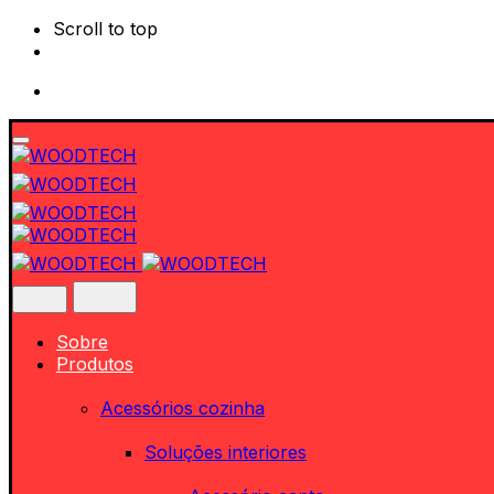
Scroll to top
Skip
to
content
Sobre
Produtos
Acessórios cozinha
Soluções interiores