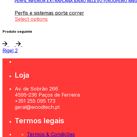
PERFIL INFERIOR EXTRAPLANA BAIXO RELEVO P/ROUPEIRO M8
Perfis e sistemas porta correr
Select options
Produto seguinte
Rigel 2
Loja
Av. de Sobrão 266
4595-236 Paços de Ferreira
+351 255 095 173
geral@woodtech.pt
Termos legais
Termos & Condições