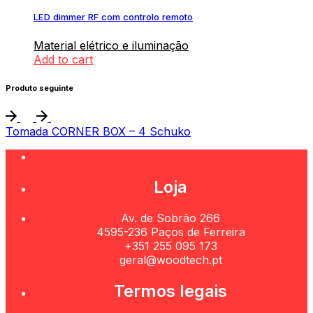
LED dimmer RF com controlo remoto
Material elétrico e iluminação
Add to cart
Produto seguinte
Tomada CORNER BOX – 4 Schuko
Loja
Av. de Sobrão 266
4595-236 Paços de Ferreira
+351 255 095 173
geral@woodtech.pt
Termos legais