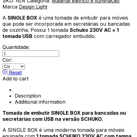
SKU:
N/A
Categoria:
Material elétrico e iluminação
Marca
Design Light
A
SINGLE BOX
é uma tomada de embutir para móveis
que pode ser incorporada em secretárias ou bancadas
de cozinha. Possui 1 tomada
Schuko
230V AC
e
1
tomada USB
com carregador embutido.
Quantidade:
Tomada
SINGLE
Cor:
BOX
USB
Reset
(SCHUKO)
Add to cart
quantity
Description
Additional information
Tomada de embutir SINGLE BOX para bancadas ou
secretárias com USB na versão SCHUKO.
A SINGLE BOX é uma moderna tomada para móveis
equipada com
1 tomada SCHUKO 230V AC com tampa