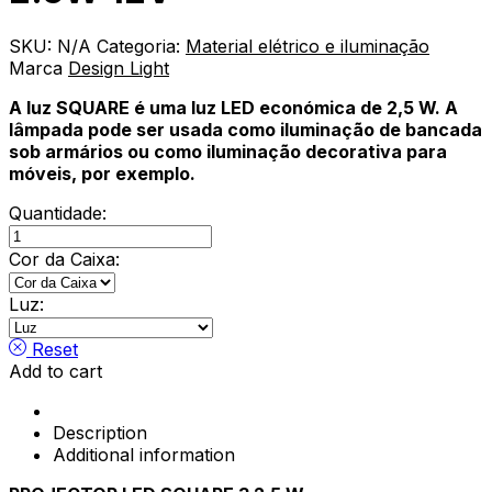
SKU:
N/A
Categoria:
Material elétrico e iluminação
Marca
Design Light
A luz SQUARE é uma luz LED
económica
de 2,5 W. A
lâmpada pode ser usada como iluminação de bancada
sob armários ou como iluminação decorativa para
móveis, por exemplo.
Quantidade:
PROJECTOR
LED
Cor da Caixa:
SQUARE
2.5W
Luz:
12V
quantity
Reset
Add to cart
Description
Additional information