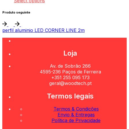
Select options
Produto seguinte
perfil aluminio LED CORNER LINE 2m
Loja
Av. de Sobrão 266
4595-236 Paços de Ferreira
+351 255 095 173
geral@woodtech.pt
Termos legais
Termos & Condições
Envio & Entregas
Política de Privacidade