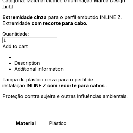
Categoria:
Material elétrico e iluminação
Marca
Design
Light
Extremidade cinza
para o perfil embutido INLINE Z.
Extremidade
com recorte para cabo.
Quantidade:
Tampa
para
Add to cart
o
perfil
Description
INLINE
Additional information
Z
com
Tampa de plástico cinza para o perfil de
recorte
instalação
INLINE Z com recorte para cabos
.
para
cabos
Proteção contra sujeira e outras influências ambientais.
quantity
Material
Plástico