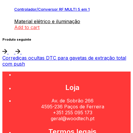
Controlador/Conversor RF MULTI 5 em 1
Material elétrico e iluminação
Add to cart
Produto seguinte
Corrediças ocultas DTC para gavetas de extração total
com push
Loja
Av. de Sobrão 266
4595-236 Paços de Ferreira
+351 255 095 173
geral@woodtech.pt
Termos legais