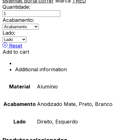
sistemas porta correr
Marca
TRED
Quantidade:
TERMINAL
PARA
Acabamento:
PERFIL
GOLA
Lado:
TIPO
L
Reset
quantity
Add to cart
Additional information
Material
Alumínio
Acabamento
Anodizado Mate, Preto, Branco
Lado
Direito, Esquerdo