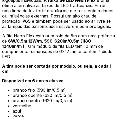
logotipos individuais.
A faixa de LED Neon Flex
é uma
ótima alternativa às faixas de LED tradicionais. Emite
uma linha de luz forte e uniforme e é resistente a danos
ou influências externas. Possui um alto grau de
proteção
IP65
e também pode ser usado ao ar livre se
as tampas das extremidades estiverem bem protegidas.
A fita Neon Flex está num rolo de 5m com uma potência
de
6W/0,5m 12W/m,
590-620lm/0,5m (1180-
1240lm/m )
. Um módulo de fita LED tem 10 mm de
comprimento, dimensões de 6×12 mm e contém 1 diodo
LED.
A tira pode ser cortada por módulo, ou seja, a cada 1
cm.
Disponível em 6 cores claras:
branco frio (590 lm/0,5 m)
branco quente (620 lm/0,5 m)
branco neutro (620 lm/0,5 m)
vermelho
azul
verde