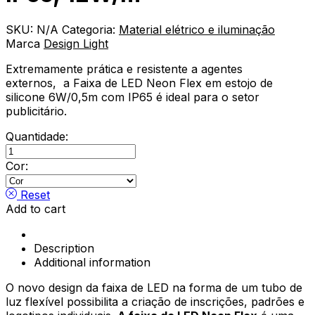
SKU:
N/A
Categoria:
Material elétrico e iluminação
Marca
Design Light
Extremamente prática e resistente a agentes
externos, a Faixa de LED Neon Flex em estojo de
silicone 6W/0,5m com IP65 é ideal para o setor
publicitário.
Quantidade:
Fita
LED
Cor:
Neon
Flex
Reset
12DC,
Add to cart
IP65,
12W/m
quantity
Description
Additional information
O novo design da faixa de LED na forma de um tubo de
luz flexível possibilita a criação de inscrições, padrões e