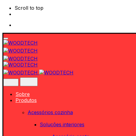
Scroll to top
Skip
to
content
Sobre
Produtos
Acessórios cozinha
Soluções interiores