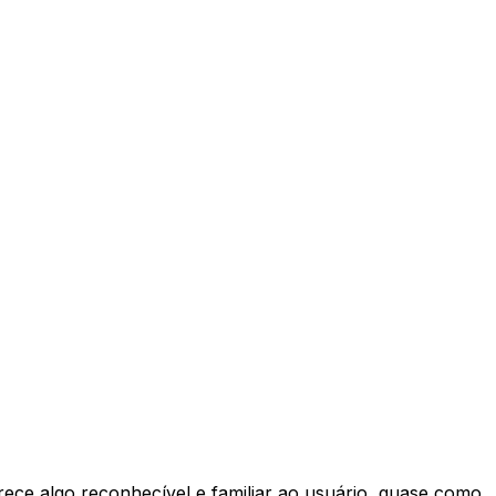
rece algo reconhecível e familiar ao usuário, quase como