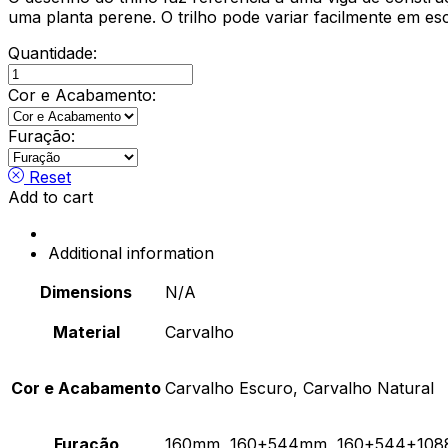
uma planta perene. O trilho pode variar facilmente em es
Quantidade:
Asa
Track
Cor e Acabamento:
/
Carvalho
Furação:
quantity
Reset
Add to cart
Additional information
Dimensions
N/A
Material
Carvalho
Cor e Acabamento
Carvalho Escuro, Carvalho Natural
Furação
160mm, 160+544mm, 160+544+10