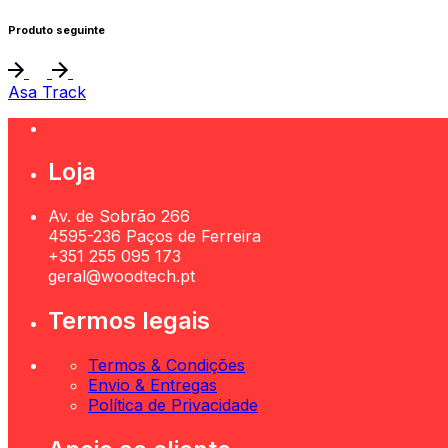
Produto seguinte
Asa Track
Loja
Av. de Sobrão 266
4595-236 Paços de Ferreira
+351 255 095 173
geral@woodtech.pt
Termos legais
Termos & Condições
Envio & Entregas
Política de Privacidade