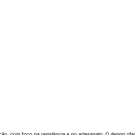
ção, com foco na resistência e no artesanato. O design ofe