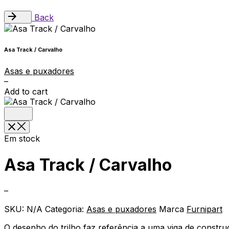
Back
Asa Track / Carvalho
Asas e puxadores
–
Add to cart
Em stock
Asa Track / Carvalho
–
SKU:
N/A
Categoria:
Asas e puxadores
Marca
Furnipart
O desenho do trilho faz referência a uma viga de constru