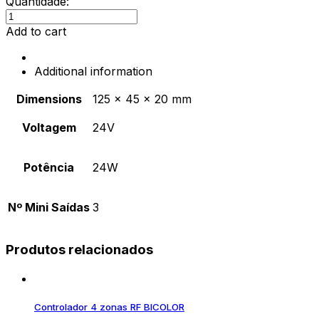
Quantidade:
Transformador
Led
Add to cart
VOOLT
24V/24W
Additional information
quantity
Dimensions
125 × 45 × 20 mm
Voltagem
24V
Potência
24W
Nº Mini Saídas
3
Produtos relacionados
Controlador 4 zonas RF BICOLOR