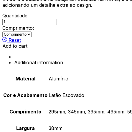
adicionando um detalhe extra ao design.
Quantidade:
Asa
Trim
Comprimento:
/
Latão
Reset
Escovado
Add to cart
quantity
Additional information
Material
Alumínio
Cor e Acabamento
Latão Escovado
Comprimento
295mm, 345mm, 395mm, 495mm, 5
Largura
38mm