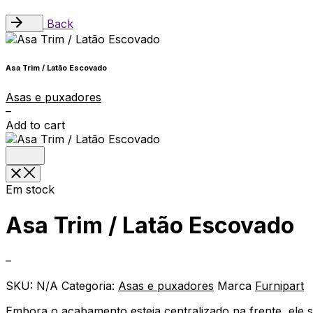
Back
Asa Trim / Latão Escovado
Asas e puxadores
–
Add to cart
Em stock
Asa Trim / Latão Escovado
–
SKU:
N/A
Categoria:
Asas e puxadores
Marca
Furnipart
Embora o acabamento esteja centralizado na frente, ele 