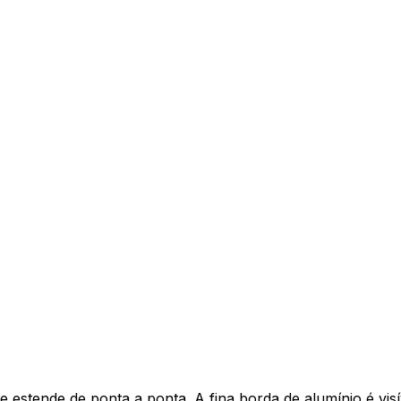
se estende de ponta a ponta. A fina borda de alumínio é v