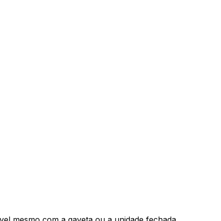
isível mesmo com a gaveta ou a unidade fechada,