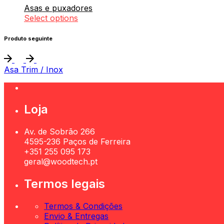
Asas e puxadores
Select options
Produto seguinte
Asa Trim / Inox
Loja
Av. de Sobrão 266
4595-236 Paços de Ferreira
+351 255 095 173
geral@woodtech.pt
Termos legais
Termos & Condições
Envio & Entregas