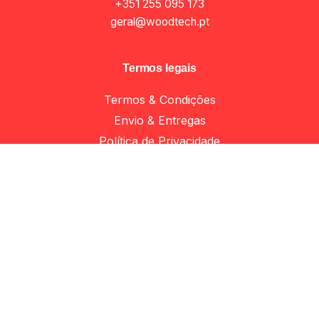
+351 255 095 173
geral@woodtech.pt
Termos legais
Termos & Condições
Envio & Entregas
Política de Privacidade
Apoio ao cliente
Minha Conta
Apoio ao Cliente
Livro de reclamações