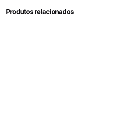
Produtos relacionados
Módulo
300, 400, 500, 600
Cor
Branco