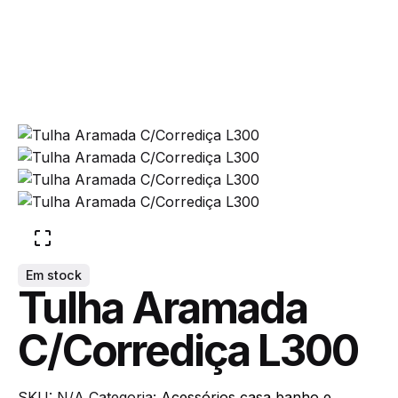
Acessórios casa banho e lavandaria
Add to cart
Em stock
Tulha Aramada
C/Corrediça L300
SKU:
N/A
Categoria:
Acessórios casa banho e