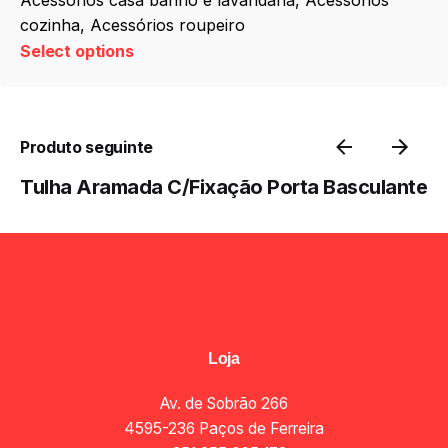
cozinha
Acessórios roupeiro
Select options
Produto seguinte
Tulha Aramada C/Fixação Porta Basculante
Loja
Av. de Sobrão 266
4595-236 Paços de Ferreira