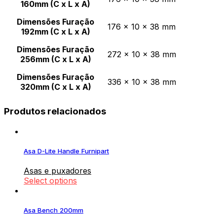
160mm (C x L x A)
Dimensões Furação
176 x 10 x 38 mm
192mm (C x L x A)
Dimensões Furação
272 x 10 x 38 mm
256mm (C x L x A)
Dimensões Furação
336 x 10 x 38 mm
320mm (C x L x A)
Produtos relacionados
Asa D-Lite Handle Furnipart
Asas e puxadores
Select options
Asa Bench 200mm