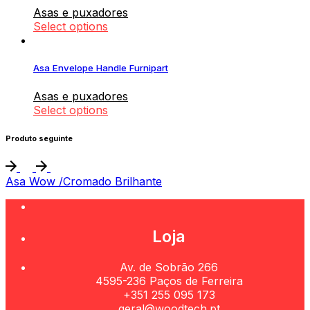
Asas e puxadores
Select options
Asa Envelope Handle Furnipart
Asas e puxadores
Select options
Produto seguinte
Asa Wow /Cromado Brilhante
Loja
Av. de Sobrão 266
4595-236 Paços de Ferreira
+351 255 095 173
geral@woodtech.pt