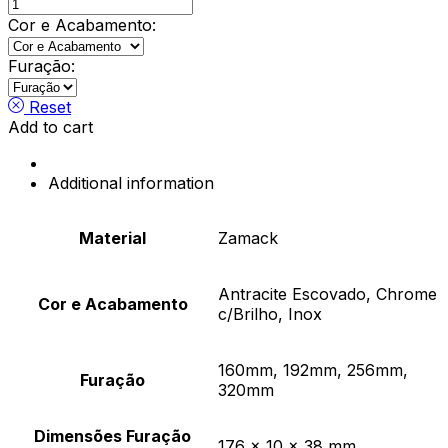
Asa
Vista
Cor e Acabamento:
Furnipart
quantity
Furação:
Reset
Add to cart
Additional information
Material
Zamack
Antracite Escovado, Chrome
Cor e Acabamento
c/Brilho, Inox
160mm, 192mm, 256mm,
Furação
320mm
Dimensões Furação
176 x 10 x 38 mm