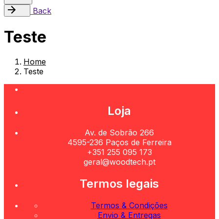
Back
Teste
Home
Teste
Loja
Av. de Sobrão 266
4595-236 Paços de Ferreira
+351 255 095 173
geral@woodtech.pt
Termos legais
Termos & Condições
Envio & Entregas