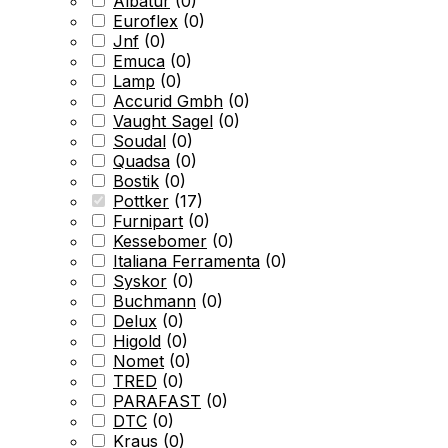
Albatur
(
0
)
Euroflex
(
0
)
Jnf
(
0
)
Emuca
(
0
)
Lamp
(
0
)
Accurid Gmbh
(
0
)
Vaught Sagel
(
0
)
Soudal
(
0
)
Quadsa
(
0
)
Bostik
(
0
)
Pottker
(
17
)
Furnipart
(
0
)
Kessebomer
(
0
)
Italiana Ferramenta
(
0
)
Syskor
(
0
)
Buchmann
(
0
)
Delux
(
0
)
Higold
(
0
)
Nomet
(
0
)
TRED
(
0
)
PARAFAST
(
0
)
DTC
(
0
)
Kraus
(
0
)