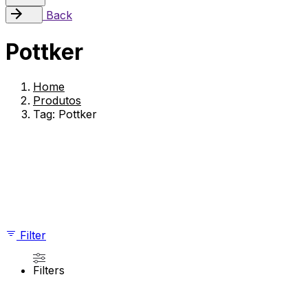
Back
Pottker
Home
Produtos
Tag: Pottker
Showing 1–12 of 17 results
Filter
Filters