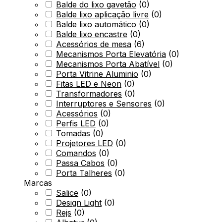
Balde do lixo gavetão
(
0
)
Balde lixo aplicação livre
(
0
)
Balde lixo automático
(
0
)
Balde lixo encastre
(
0
)
Acessórios de mesa
(
6
)
Mecanismos Porta Elevatória
(
0
)
Mecanismos Porta Abatível
(
0
)
Porta Vitrine Aluminio
(
0
)
Fitas LED e Neon
(
0
)
Transformadores
(
0
)
Interruptores e Sensores
(
0
)
Acessórios
(
0
)
Perfis LED
(
0
)
Tomadas
(
0
)
Projetores LED
(
0
)
Comandos
(
0
)
Passa Cabos
(
0
)
Porta Talheres
(
0
)
Marcas
Salice
(
0
)
Design Light
(
0
)
Rejs
(
0
)