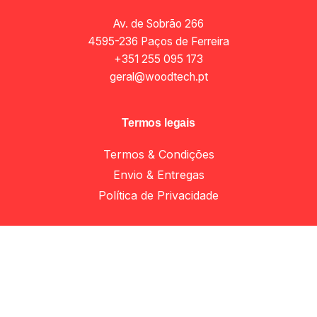
Av. de Sobrão 266
4595-236 Paços de Ferreira
+351 255 095 173
geral@woodtech.pt
Termos legais
Termos & Condições
Envio & Entregas
Add to cart
Política de Privacidade
Corrediças e gavetas
Apoio ao cliente
Minha Conta
Apoio ao Cliente
Livro de reclamações